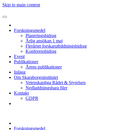
Skip to main content
Forskningsmedel
Planeringsbidrag
Årlig ansökan 1 maj
Flerårigt forskarutbildningsbidrag
Konferensbidrag
Event
Publikationer
Årens publikationer
Inlägg
Om Skaraborgsinstitutet
Vetenskapliga Rådet & Styrelsen
Nedladdningsbara filer
Kontakt
GDPR
Forskningsmedel