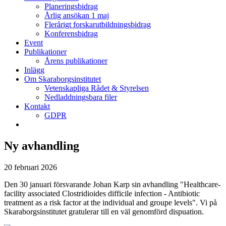
Planeringsbidrag
Årlig ansökan 1 maj
Flerårigt forskarutbildningsbidrag
Konferensbidrag
Event
Publikationer
Årens publikationer
Inlägg
Om Skaraborgsinstitutet
Vetenskapliga Rådet & Styrelsen
Nedladdningsbara filer
Kontakt
GDPR
Ny avhandling
20 februari 2026
Den 30 januari försvarande Johan Karp sin avhandling "Healthcare-
facility associated Clostridioides difficile infection - Antibiotic
treatment as a risk factor at the individual and groupe levels". Vi på
Skaraborgsinstitutet gratulerar till en väl genomförd dispuation.