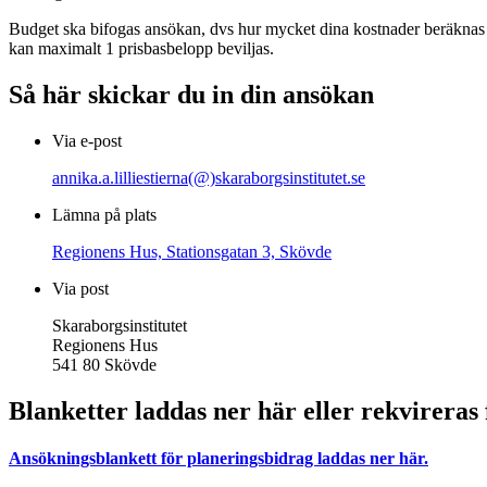
Budget ska bifogas ansökan, dvs hur mycket dina kostnader beräknas bl
kan maximalt 1 prisbasbelopp beviljas.
Så här skickar du in din ansökan
Via e-post
annika.a.lilliestierna(@)skaraborgsinstitutet.se
Lämna på plats
Regionens Hus, Stationsgatan 3, Skövde
Via post
Skaraborgsinstitutet
Regionens Hus
541 80 Skövde
Blanketter laddas ner här eller rekvireras
Ansökningsblankett för planeringsbidrag laddas ner här.