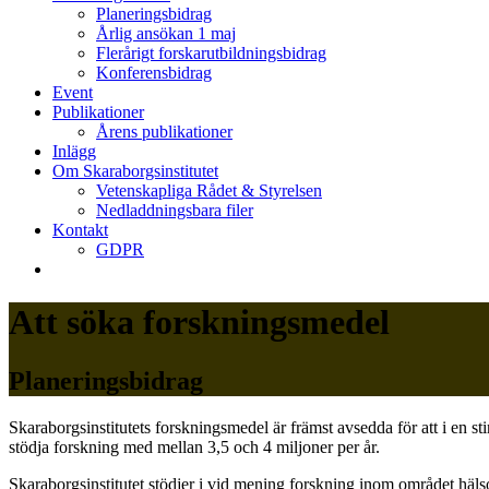
Planeringsbidrag
Årlig ansökan 1 maj
Flerårigt forskarutbildningsbidrag
Konferensbidrag
Event
Publikationer
Årens publikationer
Inlägg
Om Skaraborgsinstitutet
Vetenskapliga Rådet & Styrelsen
Nedladdningsbara filer
Kontakt
GDPR
Att söka forskningsmedel
Planeringsbidrag
Skaraborgsinstitutets forskningsmedel är främst avsedda för att i en st
stödja forskning med mellan 3,5 och 4 miljoner per år.
Skaraborgsinstitutet stödjer i vid mening forskning inom området häl