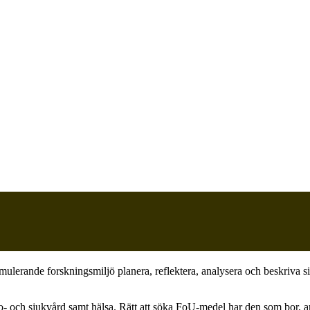
imulerande forskningsmiljö planera, reflektera, analysera och beskriva s
so- och sjukvård samt hälsa. Rätt att söka FoU-medel har den som
bor,
a