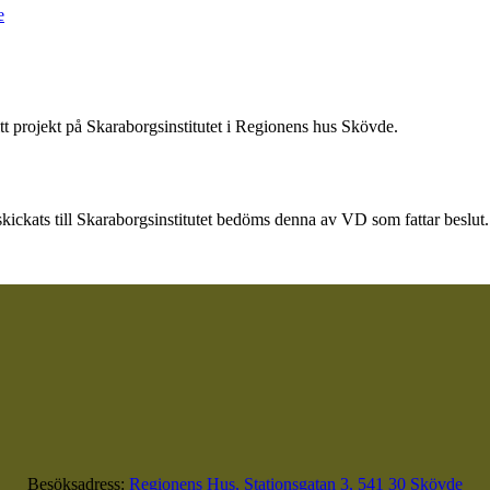
e
tt projekt på Skaraborgsinstitutet i Regionens hus Skövde.
ickats till Skaraborgsinstitutet bedöms denna av VD som fattar beslut.
Besöksadress:
Regionens Hus, Stationsgatan 3, 541 30 Skövde