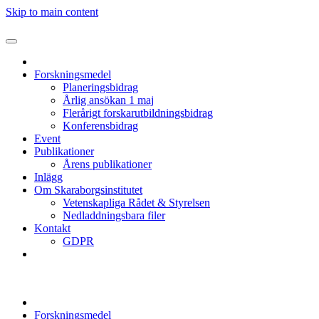
Skip to main content
Forskningsmedel
Planeringsbidrag
Årlig ansökan 1 maj
Flerårigt forskarutbildningsbidrag
Konferensbidrag
Event
Publikationer
Årens publikationer
Inlägg
Om Skaraborgsinstitutet
Vetenskapliga Rådet & Styrelsen
Nedladdningsbara filer
Kontakt
GDPR
Forskningsmedel