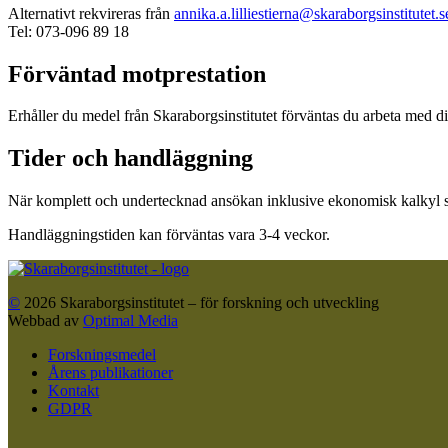
Alternativt rekvireras från
annika.a.lilliestierna@skaraborgsinstitutet.s
Tel: 073-096 89 18
Förväntad motprestation
Erhåller du medel från Skaraborgsinstitutet förväntas du arbeta med di
Tider och handläggning
När komplett och undertecknad ansökan inklusive ekonomisk kalkyl sk
Handläggningstiden kan förväntas vara 3-4 veckor.
©
2026
Skaraborgsinstitutet – för forskning och utveckling
Webbad av
Optimal Media
Forskningsmedel
Årens publikationer
Kontakt
GDPR