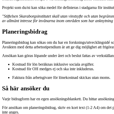
Projekt som du/ni kan söka medel för definieras i stadgarna för institut
"Stiftelsen Skaraborgsinstitutet skall utan vinstsyfte och utan begrän
av allmänt intresse för invånarna inom områden som har anknytning t
Planeringsbidrag
Planeringsbidrag kan sökas om du har en forsknings/utvecklingsidé som
Avsikten med detta arbetsstipendium är att ge dig möjlighet att frigöras 
Ansökan kan göras löpande under året och beslut fattas av verkställan
Kostnad för lön beräknas inklusive sociala avgifter.
Kostnad för OH medges ej och ska inte inkluderas.
Faktura från arbetsgivare för lönekostnad skickas utan moms.
Så här ansöker du
Varje bidragform har en egen ansökningsblankett. Du hittar ansöknings
För ansökan om planeringsbidrag, skriv en kort text (1-2 A4) om det 
inte anges.