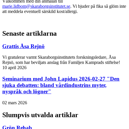
Välkommen med din anmälan till
marie.lidbom@skaraborgsinstitutet.se
. Vi bjuder på fika så glöm inte
att meddela eventuell särskild kost/allergi.
Senaste artiklarna
Grattis Åsa Rejnö
Vi gratulerar varmt Skaraborgsinstitutets forskningsledare, Åsa
Rejnö, som har beviljats anslag från Familjen Kamprads stiftelse!
10 april 2026
Seminarium med John Lapidus 2026-02-27 "Den
sjuka debatten: bland vårdindustrins myter,
nyspråk och lögner"
02 mars 2026
Slumpvis utvalda artiklar
Grön Rehab