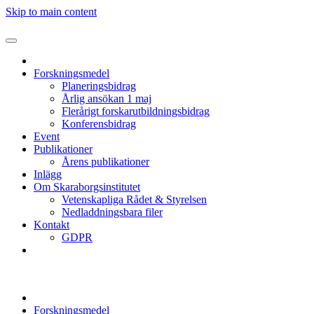
Skip to main content
Forskningsmedel
Planeringsbidrag
Årlig ansökan 1 maj
Flerårigt forskarutbildningsbidrag
Konferensbidrag
Event
Publikationer
Årens publikationer
Inlägg
Om Skaraborgsinstitutet
Vetenskapliga Rådet & Styrelsen
Nedladdningsbara filer
Kontakt
GDPR
Forskningsmedel