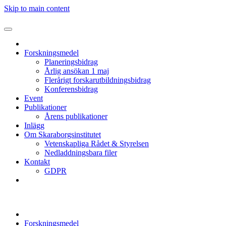
Skip to main content
Forskningsmedel
Planeringsbidrag
Årlig ansökan 1 maj
Flerårigt forskarutbildningsbidrag
Konferensbidrag
Event
Publikationer
Årens publikationer
Inlägg
Om Skaraborgsinstitutet
Vetenskapliga Rådet & Styrelsen
Nedladdningsbara filer
Kontakt
GDPR
Forskningsmedel